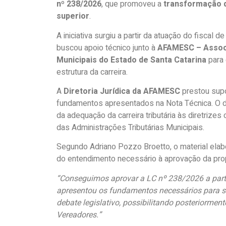
nº 238/2026
, que promoveu a
transformação da
superior
.
A iniciativa surgiu a partir da atuação do fiscal d
buscou apoio técnico junto à
AFAMESC – Associ
Municipais do Estado de Santa Catarina
para 
estrutura da carreira.
A
Diretoria Jurídica da AFAMESC
prestou supor
fundamentos apresentados na Nota Técnica. O d
da adequação da carreira tributária às diretrize
das Administrações Tributárias Municipais.
Segundo Adriano Pozzo Broetto, o material ela
do entendimento necessário à aprovação da pro
“Conseguimos aprovar a LC nº 238/2026 a part
apresentou os fundamentos necessários para sen
debate legislativo, possibilitando posteriorm
Vereadores.”