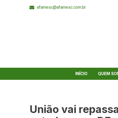
afamesc@afamesc.com.br
INÍCIO
QUEM SO
União vai repassa